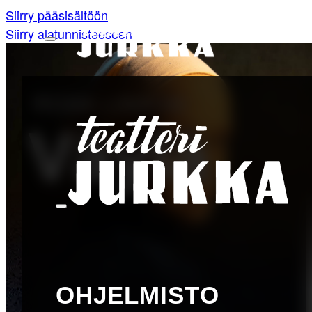
Siirry pääsisältöön
Siirry alatunnisteeseen
ROSA LIKSOM
Väylä
OHJELMISTO