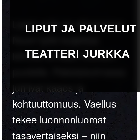
Lapin sota on alkamassa.
LIPUT JA PALVELUT
Nuori tyttö kuljettaa
TEATTERI JURKKA
lehmiä turvaan Ruotsin
puolelle. Pakolaisvirrassa
juhlivat kaaos ja
kohtuuttomuus. Vaellus
tekee luonnonluomat
tasavertaiseksi – niin