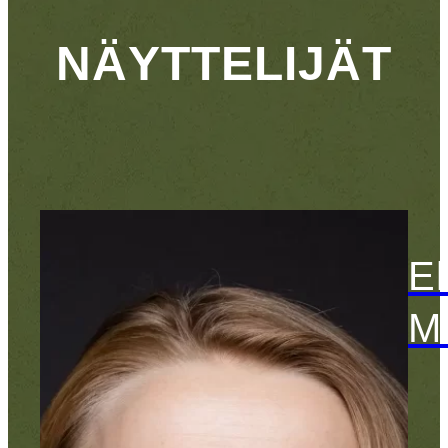
NÄYTTELIJÄT
El
M