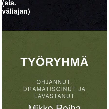
(sis.
väliajan)
TYÖRYHMÄ
OHJANNUT,
DRAMATISOINUT JA
LAVASTANUT
Mikko Roiha