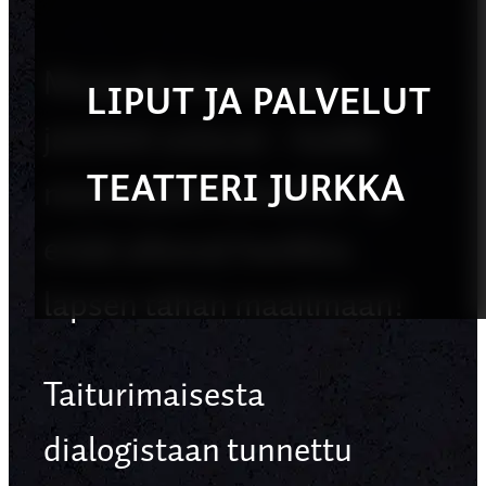
Maapallo kuumenee,
LIPUT JA PALVELUT
jäätiköt sulavat – kaikki
TEATTERI JURKKA
menee päin helvettiä – ja
eräät aikovat hankkia
lapsen tähän maailmaan!
Taiturimaisesta
dialogistaan tunnettu