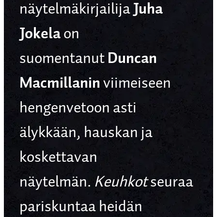
Juha
näytelmäkirjailija
Jokela
on
Duncan
suomentanut
Macmillanin
viimeiseen
hengenvetoon asti
älykkään, hauskan ja
koskettavan
näytelmän.
Keuhkot
seuraa
pariskuntaa heidän