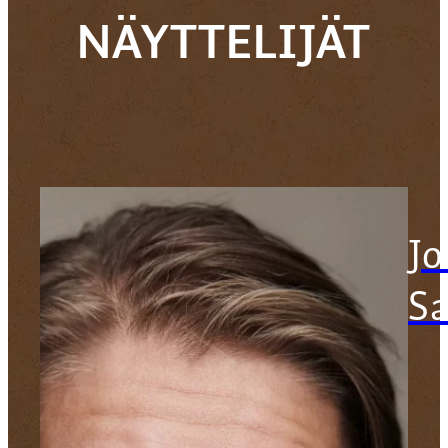
NÄYTTELIJÄT
J
S